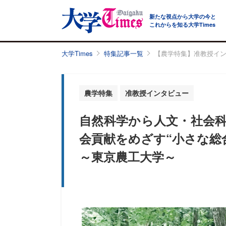
新たな視点から大学の今と
これからを知る大学Times
大学Times
特集記事一覧
【農学特集】准教授イ
農学特集
准教授インタビュー
自然科学から人文・社会
会貢献をめざす“小さな総
～東京農工大学～