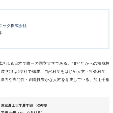
ニック株式会社
学
される日本で唯一の国立大学である。1874年からの前身校
る。農学部は5学科で構成、自然科学をはじめ人文・社会科学、
解決力や専門性・創造性豊かな人材を育成している。加用千裕
東京農工大学農学部 准教授
加用 千裕（かようちひろ）