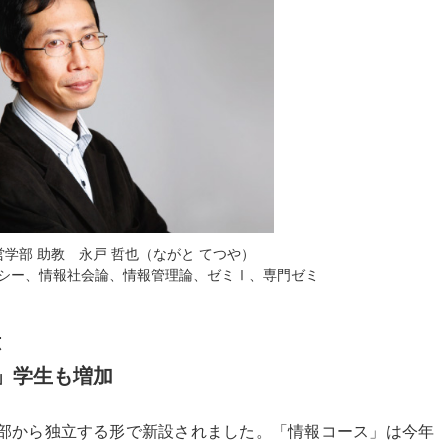
学部 助教 永戸 哲也（ながと てつや）
シー、情報社会論、情報管理論、ゼミⅠ、専門ゼミ
応
」学生も増加
商学部から独立する形で新設されました。「情報コース」は今年