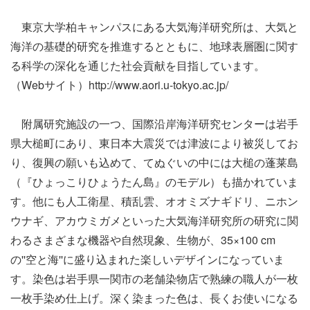
東京大学柏キャンパスにある大気海洋研究所は、大気と
海洋の基礎的研究を推進するとともに、地球表層圏に関す
る科学の深化を通じた社会貢献を目指しています。
（Webサイト）
http://www.aori.u-tokyo.ac.jp/
附属研究施設の一つ、国際沿岸海洋研究センターは岩手
県大槌町にあり、東日本大震災では津波により被災してお
り、復興の願いも込めて、てぬぐいの中には大槌の蓬莱島
（『ひょっこりひょうたん島』のモデル）も描かれていま
す。他にも人工衛星、積乱雲、オオミズナギドリ、ニホン
ウナギ、アカウミガメといった大気海洋研究所の研究に関
わるさまざまな機器や自然現象、生物が、35×100 cm
の''空と海''に盛り込まれた楽しいデザインになっていま
す。染色は岩手県一関市の老舗染物店で熟練の職人が一枚
一枚手染め仕上げ。深く染まった色は、長くお使いになる