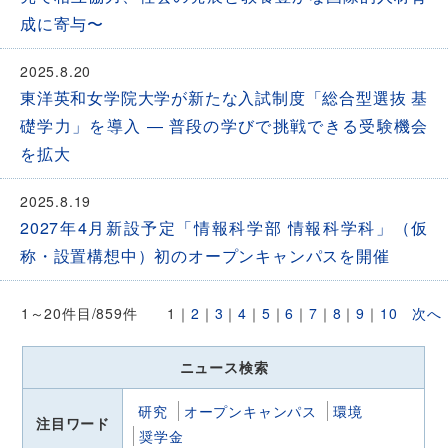
成に寄与〜
2025.8.20
東洋英和女学院大学が新たな入試制度「総合型選抜 基
礎学力」を導入 ― 普段の学びで挑戦できる受験機会
を拡大
2025.8.19
2027年4月新設予定「情報科学部 情報科学科」（仮
称・設置構想中）初のオープンキャンパスを開催
1～20件目/859件
1
｜
2
｜
3
｜
4
｜
5
｜
6
｜
7
｜
8
｜
9
｜
10
次へ
ニュース検索
研究
オープンキャンパス
環境
注目ワード
奨学金