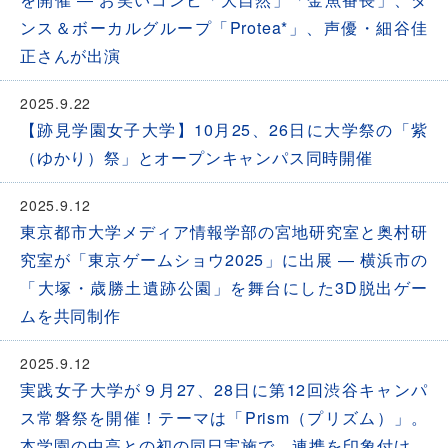
ンス＆ボーカルグループ「Protea*」、声優・細谷佳
正さんが出演
2025.9.22
【跡見学園女子大学】10月25、26日に大学祭の「紫
（ゆかり）祭」とオープンキャンパス同時開催
2025.9.12
東京都市大学メディア情報学部の宮地研究室と奥村研
究室が「東京ゲームショウ2025」に出展 ― 横浜市の
「大塚・歳勝土遺跡公園」を舞台にした3D脱出ゲー
ムを共同制作
2025.9.12
実践女子大学が９月27、28日に第12回渋谷キャンパ
ス常磐祭を開催！テーマは「Prism（プリズム）」。
本学園の中高との初の同日実施で、連携を印象付け。