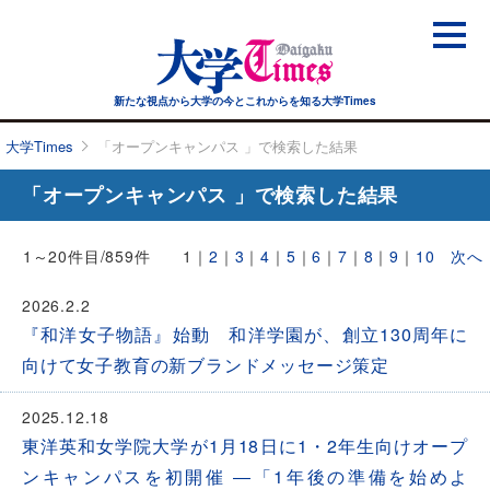
新たな視点から大学の今と
これからを知る大学Times
大学Times
「オープンキャンパス 」で検索した結果
「オープンキャンパス 」で検索した結果
1～20件目/859件
1
｜
2
｜
3
｜
4
｜
5
｜
6
｜
7
｜
8
｜
9
｜
10
次へ
2026.2.2
『和洋女子物語』始動 和洋学園が、創立130周年に
向けて女子教育の新ブランドメッセージ策定
2025.12.18
東洋英和女学院大学が1月18日に1・2年生向けオープ
ンキャンパスを初開催 ―「1年後の準備を始めよ