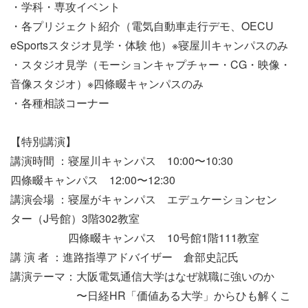
・学科・専攻イベント
・各プリジェクト紹介（電気自動車走行デモ、OECU
eSportsスタジオ見学・体験 他）※寝屋川キャンパスのみ
・スタジオ見学（モーションキャプチャー・CG・映像・
音像スタジオ）※四條畷キャンパスのみ
・各種相談コーナー
【特別講演】
講演時間 ：寝屋川キャンパス 10:00〜10:30
四條畷キャンパス 12:00〜12:30
講演会場 ：寝屋がキャンパス エデュケーションセン
ター（J号館）3階302教室
四條畷キャンパス 10号館1階111教室
講 演 者 ：進路指導アドバイザー 倉部史記氏
講演テーマ：大阪電気通信大学はなぜ就職に強いのか
〜日経HR「価値ある大学」からひも解くこ