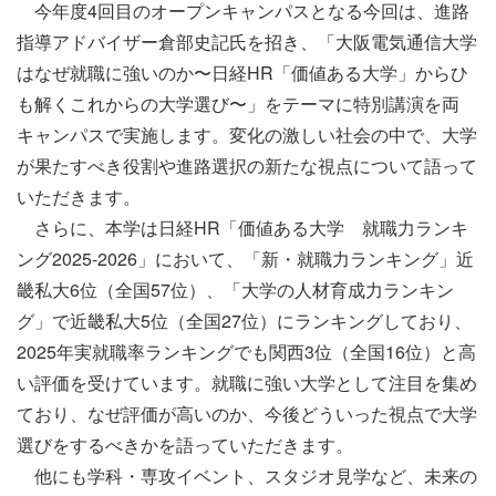
今年度4回目のオープンキャンパスとなる今回は、進路
指導アドバイザー倉部史記氏を招き、「大阪電気通信大学
はなぜ就職に強いのか〜日経HR「価値ある大学」からひ
も解くこれからの大学選び〜」をテーマに特別講演を両
キャンパスで実施します。変化の激しい社会の中で、大学
が果たすべき役割や進路選択の新たな視点について語って
いただきます。
さらに、本学は日経HR「価値ある大学 就職力ランキ
ング2025-2026」において、「新・就職力ランキング」近
畿私大6位（全国57位）、「大学の人材育成力ランキン
グ」で近畿私大5位（全国27位）にランキングしており、
2025年実就職率ランキングでも関西3位（全国16位）と高
い評価を受けています。就職に強い大学として注目を集め
ており、なぜ評価が高いのか、今後どういった視点で大学
選びをするべきかを語っていただきます。
他にも学科・専攻イベント、スタジオ見学など、未来の