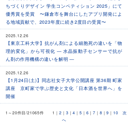
ちづくりデザイン 学生コンペティション 2025」にて
優秀賞を受賞 〜鎌倉市を舞台にしたアプリ開発によ
る地域貢献で、2023年度に続き2度目の受賞〜
2025.12.26
【東京工科大学】抗がん剤による細胞死の違いを「物
理的変化」から可視化 ― 水晶振動子センサーで抗が
ん剤の作用機構の違いを解明 ―
2025.12.26
【1月24日(土)】同志社女子大学公開講座 第36期 町家
講座 京町家で学ぶ歴史と文化「日本酒を世界へ」を
開催
1～20件目/21065件
1
｜
2
｜
3
｜
4
｜
5
｜
6
｜
7
｜
8
｜
9
｜
10
次
へ