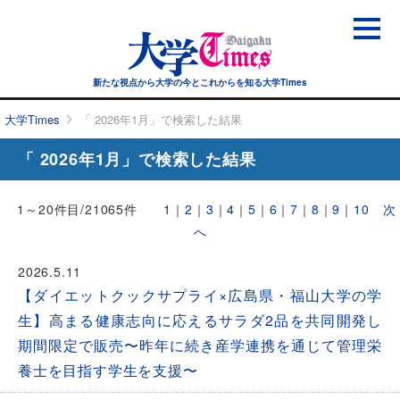
新たな視点から大学の今と
これからを知る大学Times
大学Times
「 2026年1月」で検索した結果
「 2026年1月」で検索した結果
1～20件目/21065件
1
｜
2
｜
3
｜
4
｜
5
｜
6
｜
7
｜
8
｜
9
｜
10
次
へ
2026.5.11
【ダイエットクックサプライ×広島県・福山大学の学
生】高まる健康志向に応えるサラダ2品を共同開発し
期間限定で販売〜昨年に続き産学連携を通じて管理栄
養士を目指す学生を支援〜