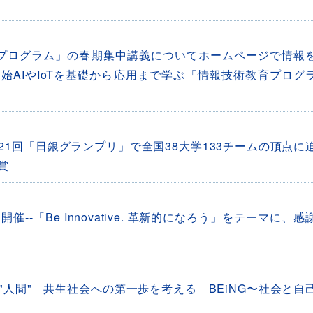
育プログラム」の春期集中講義についてホームページで情報
開始AIやIoTを基礎から応用まで学ぶ「情報技術教育プログ
1回「日銀グランプリ」で全国38大学133チームの頂点に
賞
-「Be Innovative. 革新的になろう」をテーマに、感
人間" 共生社会への第一歩を考える BEiNG〜社会と自