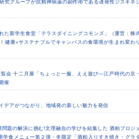
研究グループが抗精神病薬の副作用である遅発性ジスキネ
開かれた新学生食堂「テラスダイニングコモンズ」（運営：株
を提案！健康×サステナブルでキャンパスの食環境が生まれ変わ
覧会 十二月展「ちょっと一服、ええ遊び―江戸時代の京
開催
イデアがつながり、地域発の新しい魅力を発信
廃棄問題の解決に挑む!文理融合の学びを結集した 酒粕プロジ
粕活用学食メニュー第２弾・冬限定「酒粕入りすき焼き・グラ