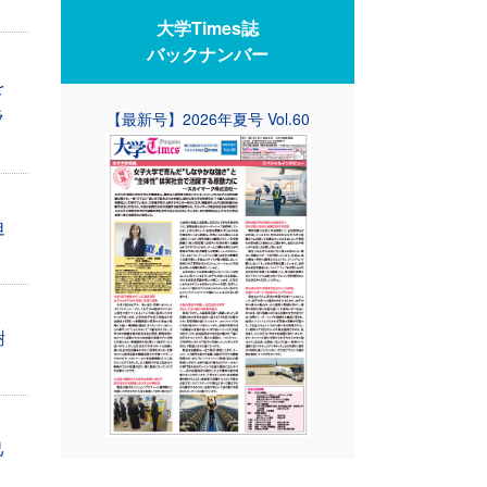
大学Times誌
バックナンバー
を
ラ
【最新号】2026年夏号 Vol.60
迫
謝
己