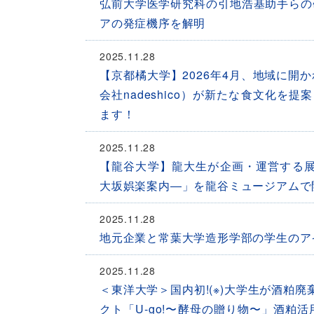
弘前大学医学研究科の引地浩基助手らの
アの発症機序を解明
2025.11.28
【京都橘大学】2026年4月、地域に
会社nadeshico）が新たな食文化
ます！
2025.11.28
【龍谷大学】龍大生が企画・運営する展
大坂娯楽案内―」を龍谷ミュージアムで
2025.11.28
地元企業と常葉大学造形学部の学生のア
2025.11.28
＜東洋大学＞国内初!(※)大学生が酒粕
クト「U-go!〜酵母の贈り物〜」酒