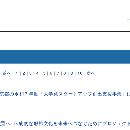
件
前へ
1
｜
2
｜
3
｜
4
｜
5
｜
6
｜
7
｜
8
｜
9
｜
10
次へ
京都の令和７年度「大学発スタートアップ創出支援事業」
設置へ- 伝統的な服飾文化を未来へつなぐためにプロジェク