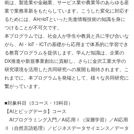
術は、製造業や金融業、サービス業や農業等のあらゆる産
業で業務革新をもたらしています。こうした変化に対応す
るためには、AIやIoTといった先進情報技術の知識を身に
つけることが不可欠です。
本プログラムでは、社会人が学生や教員と共に学び合いな
がら、AI・IoT・ICTの基礎から応用まで体系的に学習でき
る教育プログラムを提供します。学んだ知識は、企業の
DX推進や新規事業創出に貢献し、さらに金沢工業大学の
研究環境を活用した共同研究への展開も期待されます。こ
れまでに、本プログラムを発端として、様々な共同研究に
繋がっています。
■対象科目（3コース・13科目）
【AIとビッグデータ】コース
AIプログラミング入門／AI応用Ⅰ（深層学習）／AI応用
Ⅱ（自然言語処理）／ビジネスデータサイエンス／データ