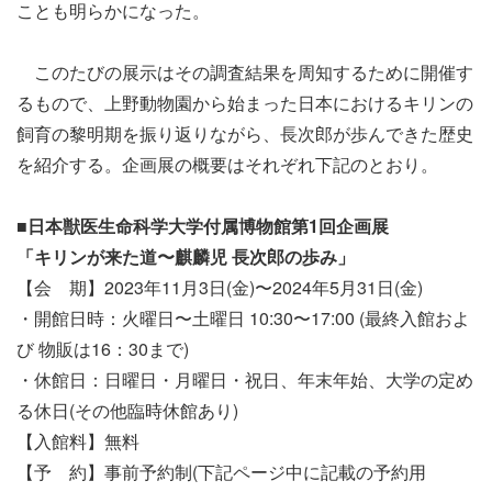
ことも明らかになった。
このたびの展示はその調査結果を周知するために開催す
るもので、上野動物園から始まった日本におけるキリンの
飼育の黎明期を振り返りながら、長次郎が歩んできた歴史
を紹介する。企画展の概要はそれぞれ下記のとおり。
■
日本獣医生命科学大学付属博物館第
1
回企画展
「キリンが来た道〜麒麟児
長次郎の歩み」
【会 期】2023年11月3日(金)〜2024年5月31日(金)
・開館日時：火曜日〜土曜日 10:30〜17:00 (最終入館およ
び 物販は16：30まで)
・休館日：日曜日・月曜日・祝日、年末年始、大学の定め
る休日(その他臨時休館あり)
【入館料】無料
【予 約】事前予約制(下記ページ中に記載の予約用