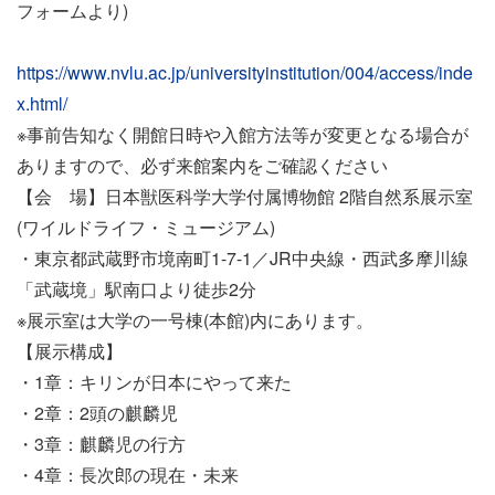
フォームより)
https://www.nvlu.ac.jp/universityinstitution/004/access/inde
x.html/
※事前告知なく開館日時や入館方法等が変更となる場合が
ありますので、必ず来館案内をご確認ください
【会 場】日本獣医科学大学付属博物館 2階自然系展示室
(ワイルドライフ・ミュージアム)
・東京都武蔵野市境南町1-7-1／JR中央線・西武多摩川線
「武蔵境」駅南口より徒歩2分
※展示室は大学の一号棟(本館)内にあります。
【展示構成】
・1章：キリンが日本にやって来た
・2章：2頭の麒麟児
・3章：麒麟児の行方
・4章：長次郎の現在・未来