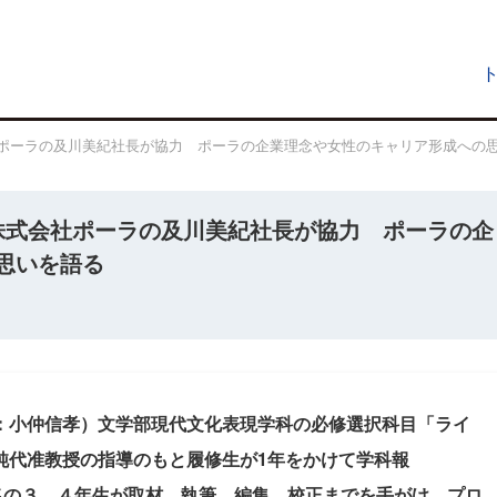
式会社ポーラの及川美紀社長が協力 ポーラの企業理念や女性のキャリア形成への
材に株式会社ポーラの及川美紀社長が協力 ポーラの企
思いを語る
：小仲信孝）文学部現代文化表現学科の必修選択科目「ライ
純代准教授の指導のもと履修生が1年をかけて学科報
36名の３、４年生が取材、執筆、編集、校正までを手がけ、プロ