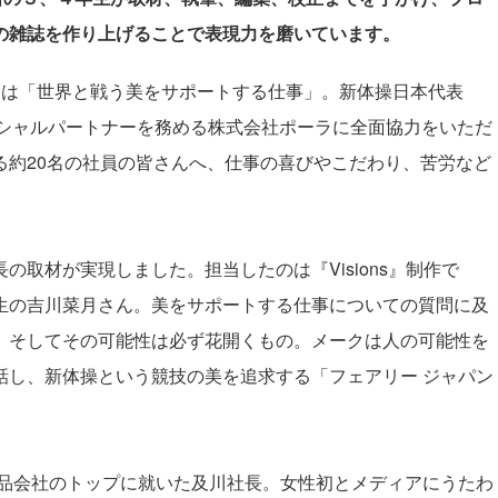
の雑誌を作り上げることで表現力を磨いています。
集テーマは「世界と戦う美をサポートする仕事」。新体操日本代表
フィシャルパートナーを務める株式会社ポーラに全面協力をいただ
る約20名の社員の皆さんへ、仕事の喜びやこだわり、苦労など
取材が実現しました。担当したのは『Visions』制作で
生の吉川菜月さん。美をサポートする仕事についての質問に及
、そしてその可能性は必ず花開くもの。メークは人の可能性を
話し、新体操という競技の美を追求する「フェアリー ジャパン
粧品会社のトップに就いた及川社長。女性初とメディアにうたわ