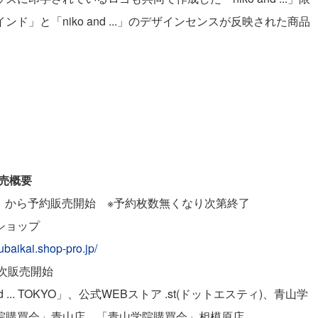
インド」と
「niko and ...」のデザインセンスが反映された商品
売概要
（水）から予約販売開始 ※予約枚数無くなり次第終了
ショップ
oubaikai.shop-pro.jp/
順次販売開始
 ... TOKYO」、公式WEBストア .st(ドットエスティ)、青山学
院購買会」青山店、「青山学院購買会」相模原店