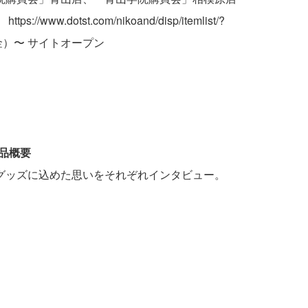
L：
https://www.dotst.com/nikoand/disp/itemlist/?
（金）〜 サイトオープン
商品概要
グッズに込めた思いをそれぞれインタビュー。