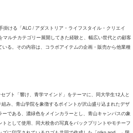
手掛ける「ALC / アダストリア・ライフスタイル・クリエイ
ドをマルチカテゴリー展開してきた経験と、幅広い世代との顧客
ている。その内容は、コラボアイテムの企画・販売から他業種
コンセプト「響け、青学マインド」をテーマに、同大
学生12人と
画から取り組み、青山学院を象徴するポイントが沢山盛り込まれた
デザ
ラーである、濃緑色をメインカラーとし、青山キャンパスの象
ントとして使用、同大校舎の写真をバックプリントやモチーフ
ズに印字されているロゴも共同で作成した「niko and ...」限