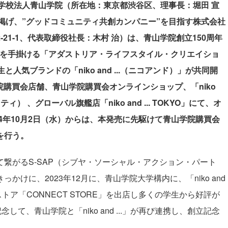
迎える学校法人青山学院（所在地：東京都渋谷区、理事長：堀田 宣
ションに掲げ、”グッドコミュニティ共創カンパニー”を目指す株式会社
21-1、代表取締役社長：木村 治）は、青山学院創立150周年
業を手掛ける「アダストリア・ライフスタイル・クリエイショ
人気ブランドの「niko and ...（ニコアンド）」が共同開
学院購買会店舗、青山学院購買会オンラインショップ、「niko
スティ） 、グローバル旗艦店「niko and ... TOKYO」にて、オ
24年10月2日（水）からは、本発売に先駆けて青山学院購買会
を行う。
繋がるS-SAP（シブヤ・ソーシャル・アクション・パート
きっかけに、
2023年12月に、青山学院大学構内に、
「niko and
ア「CONNECT STORE」を出店し多くの学生から好評が
記念して、
青山学院と
「niko and ...」が再び連携し、創立記念