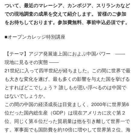
ついて、最近のマレーシア、カンボジア、スリランカなど
での現地調査の成果を交えて紹介します。 皆様のご参加
をお待ちしております。参加費無料、事前申込必須です。
■オープンカレッジ特別講座
【テーマ】アジア発展途上国におよぶ中国パワー ――
現地に見るその実態 ――
21世紀に入って四半世紀が経ちました。この間に世界で最
も大きな変化を遂げ、最も多くの影響を与えた国を挙げる
とすればどこでしょう？ 誰しもが思い浮べるのは中国で
はないでしょうか。
この間の中国の経済成長は目覚ましく、2000年に世界第6
位だった国内総生産（GDP）は現在アメリカに次ぐ第２
位、同じく第６位だった貿易量は他を引き離して世界一で
す。軍事面でも国防費を約10倍に増やして世界第２位、海