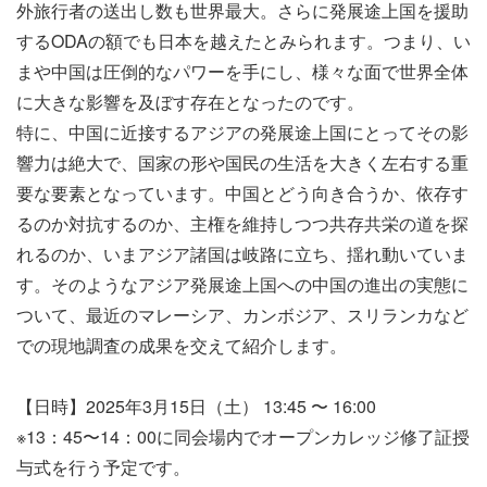
外旅行者の送出し数も世界最大。さらに発展途上国を援助
するODAの額でも日本を越えたとみられます。つまり、い
まや中国は圧倒的なパワーを手にし、様々な面で世界全体
に大きな影響を及ぼす存在となったのです。
特に、中国に近接するアジアの発展途上国にとってその影
響力は絶大で、国家の形や国民の生活を大きく左右する重
要な要素となっています。中国とどう向き合うか、依存す
るのか対抗するのか、主権を維持しつつ共存共栄の道を探
れるのか、いまアジア諸国は岐路に立ち、揺れ動いていま
す。そのようなアジア発展途上国への中国の進出の実態に
ついて、最近のマレーシア、カンボジア、スリランカなど
での現地調査の成果を交えて紹介します。
【日時】2025年3月15日（土） 13:45 〜 16:00
※13：45〜14：00に同会場内でオープンカレッジ修了証授
与式を行う予定です。