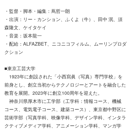
・監督・脚本・編集：蔦哲一朗
・出演：リー・カンション、ふくよ（牛）、田中 泯、須
森隆文、ケイタケイ
・音楽：坂本龍一
・配給：ALFAZBET、ニコニコフィルム、ムーリンプロダ
クション
■東京工芸大学
1923年に創設された「小西寫眞（写真）専門学校」を
前身とし、創立当初からテクノロジーとアートを融合した
教育を展開。2023年に創立100周年を迎えた。
神奈川県厚木市に工学部（
工学科：
情報コース、機械
コース、電気電子コース、建築コース）、東京都中野区に
芸術学部（写真学科、映像学科、デザイン学科、インタラ
クティブメディア学科、アニメーション学科、マンガ学