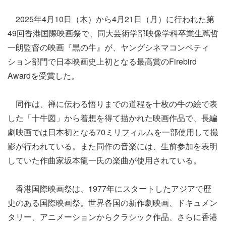
2025年4月10日（木）から4月21日（月）に行われた第
49回香港国際映画祭で、同大芸術学部映像学科卒業生蔦哲
一朗監督の映画『黒の牛』が、ヤングシネマコンペティ
ション部門で日本映画史上初となる最高賞のFirebird
Awardを受賞した。
同作は、禅に伝わる悟りまでの道程を十枚の牛の絵で表
した「十牛図」から着想を得て描かれた映画作品で、長編
劇映画では日本初となる70ミリフィルムを一部使用して撮
影が行われている。また同作の音楽には、生前参加を表明
していた作曲家坂本龍一氏の楽曲が使用されている。
香港国際映画祭は、1977年にスタートしたアジアで歴
史のある国際映画祭。世界各国の新作劇映画、ドキュメン
タリー、アニメーションからクラシック作品、さらに香港