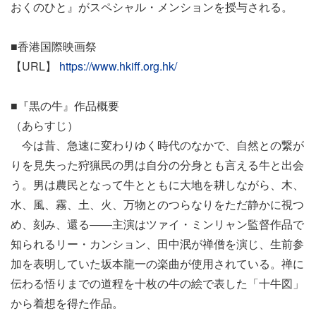
おくのひと』がスペシャル・メンションを授与される。
■香港国際映画祭
【URL】
https://www.hkiff.org.hk/
■『黒の牛』作品概要
（あらすじ）
今は昔、急速に変わりゆく時代のなかで、自然との繋が
りを見失った狩猟民の男は自分の分身とも言える牛と出会
う。男は農民となって牛とともに大地を耕しながら、木、
水、風、霧、土、火、万物とのつらなりをただ静かに視つ
め、刻み、還る――主演はツァイ・ミンリャン監督作品で
知られるリー・カンション、田中泯が禅僧を演じ、生前参
加を表明していた坂本龍一の楽曲が使用されている。禅に
伝わる悟りまでの道程を十枚の牛の絵で表した「十牛図」
から着想を得た作品。