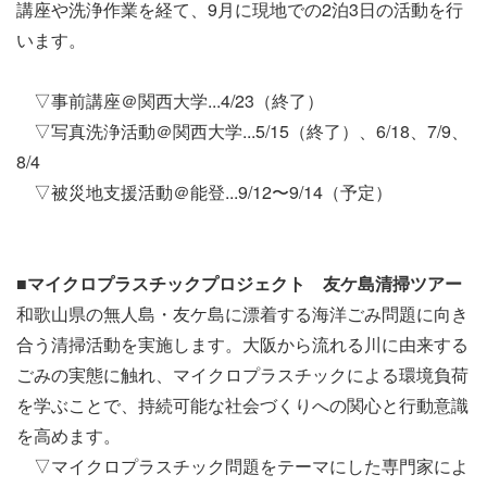
講座や洗浄作業を経て、9月に現地での2泊3日の活動を行
います。
▽事前講座＠関西大学...4/23（終了）
▽写真洗浄活動＠関西大学...5/15（終了）、6/18、7/9、
8/4
▽被災地支援活動＠能登...9/12〜9/14（予定）
■マイクロプラスチックプロジェクト 友ケ島清掃ツアー
和歌山県の無人島・友ケ島に漂着する海洋ごみ問題に向き
合う清掃活動を実施します。大阪から流れる川に由来する
ごみの実態に触れ、マイクロプラスチックによる環境負荷
を学ぶことで、持続可能な社会づくりへの関心と行動意識
を高めます。
▽マイクロプラスチック問題をテーマにした専門家によ