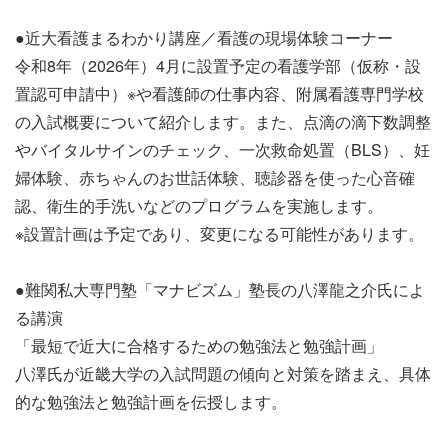
●近大看護まるわかり講座／看護の現場体験コーナー
令和8年（2026年）4月に設置予定の看護学部（仮称・設
置認可申請中）※や看護師の仕事内容、附属看護専門学校
の入試概要について紹介します。また、点滴の滴下数調整
やバイタルサインのチェック、一次救命処置（BLS）、妊
婦体験、赤ちゃんのお世話体験、聴診器を使った心音確
認、衛生的手洗いなどのプログラムを実施します。
※設置計画は予定であり、変更になる可能性があります。
●難関私大専門塾「マナビズム」塾長の八澤龍之介氏によ
る講演
「最短で近大に合格するための勉強法と勉強計画」
八澤氏が近畿大学の入試問題の傾向と対策を踏まえ、具体
的な勉強法と勉強計画を伝授します。