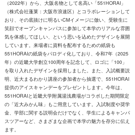
（2022年）から、大阪名物として名高い「551HORAI」
（株式会社蓬莱：大阪市浪速区）とコラボレーションして
おり、その底抜けに明るいCMイメージに倣い、受験生に
笑顔でオープンキャンパスに参加して本学のリアルな雰囲
気を体感してほしい、という思いを込めたデザインを展開
しています。来場者に資料を配布するための紙袋も
551HORAIの紙袋をパロディ化しており、令和7年（2025
年）の近畿大学創立100周年を記念して、ロゴに「100」
を取り入れたデザインを採用しました。また、入試概要説
明、近大まるわかり講座の参加者から抽選で、551HORAI
提供のアイスキャンデーをプレゼントします。今年は、
551HORAIと近畿大学附属湯浅農場がコラボした期間限定
の「近大みかん味」もご用意しています。入試制度や奨学
金、学部に関する説明会だけでなく、学生によるキャンパ
スツアーなど、さまざまな企画で本学の魅力を存分に伝え
ます。