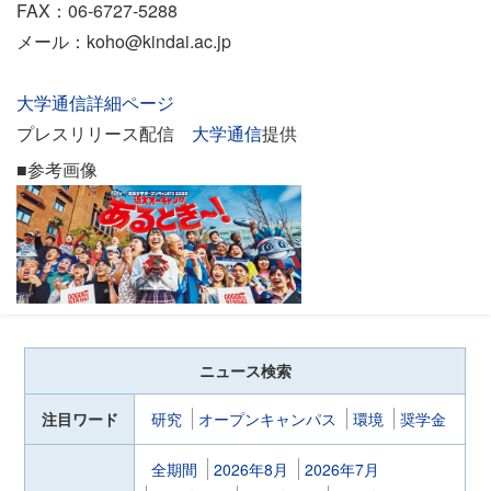
FAX：06‐6727‐5288
メール：koho@kindai.ac.jp
大学通信詳細ページ
プレスリリース配信
大学通信
提供
■参考画像
ニュース検索
注目ワード
研究
オープンキャンパス
環境
奨学金
全期間
2026年8月
2026年7月