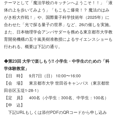
テーマとして「魔法学校のキッチンへようこそ！！」「液
体の上を歩いてみよう」「もこもこ爆発！？ 魔法のはみ
がき粉大作戦！」や、国際量子科学技術年（2025年）に
合わせた「光で探る量子の世界」など、26の催しを実施。
また、日本物理学会アンバサダーを務める東京都市大学教
育開発機構の五十嵐美樹准教授によるサイエンスショーも
行われる。概要は下記の通り。
◆第
23
回
大学で楽しもう
!!
小学生・中学生のための「科
学体験教室」
【日 時】 9月7日（日） 10:00〜16:00
【会 場】 東京都市大学 世田谷キャンパス（東京都世
田谷区玉堤1-28-1）
【定 員】 400名（小学生：300名、中学生：100名）
【申 込】
下記URLもしくは添付PDFのQRコードから申し込み