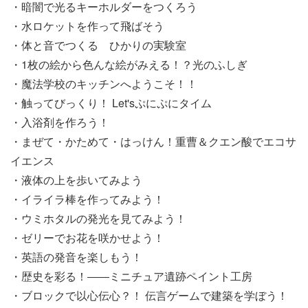
・暗闇で光るキーホルダーをつくろう
・水ロケットを作って飛ばそう
・体と音でつくる ひかりの実験室
・1枚の絵から色んな絵がみえる！？光のふしぎ
・魔法学校のキッチンへようこそ！！
・触ってびっくり！ Let'sぷにぷにタイム
・入浴剤を作ろう！
・まぜて・かためて・はっけん！重曹＆クエン酸でエコサ
イエンス
・液体の上を歩いてみよう
・イライラ棒を作ってみよう！
・ウミホタルの発光を見てみよう！
・ゼリーでお花を咲かせよう！
・英語の発音を楽しもう！
・歴史を彩る！――ミニチュア遺跡ペイント工房
・ブロックで以心伝心？！ 伝言ゲームで建築を学ぼう！