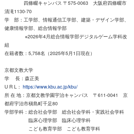
四條畷キャンパス 〒575-0063 大阪府四條畷市
清滝1130-70
学 部：工学部、情報通信工学部、建築・デザイン学部、
健康情報学部、総合情報学部
※2026年4月総合情報学部デジタルゲーム学科改
組
在籍者数：5,758名（2025年5月1日現在）
京都文教大学
学 長：森正美
U R L：
https://www.kbu.ac.jp/kbu/
所 在 地：京都文教学園宇治キャンパス 〒611-0041 京
都府宇治市槇島町千足80
学部学科：総合社会学部 総合社会学科・実践社会学科
臨床心理学部 臨床心理学科
こども教育学部 こども教育学科