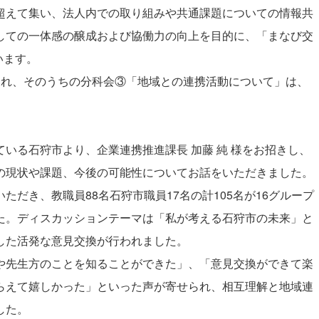
超えて集い、法人内での取り組みや共通課題についての情報共
しての一体感の醸成および協働力の向上を目的に、「まなび交
ています。
され、そのうちの分科会③「地域との連携活動について」は、
。
いる石狩市より、企業連携推進課長 加藤 純 様をお招きし、
の現状や課題、今後の可能性についてお話をいただきました。
だき、教職員88名石狩市職員17名の計105名が16グループ
た。ディスカッションテーマは「私が考える石狩市の未来」と
した活発な意見交換が行われました。
や先生方のことを知ることができた」、「意見交換ができて楽
らえて嬉しかった」といった声が寄せられ、相互理解と地域連
した。