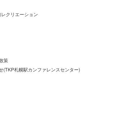
前レクリエーション
き散策
合わせ(TKP札幌駅カンファレンスセンター)