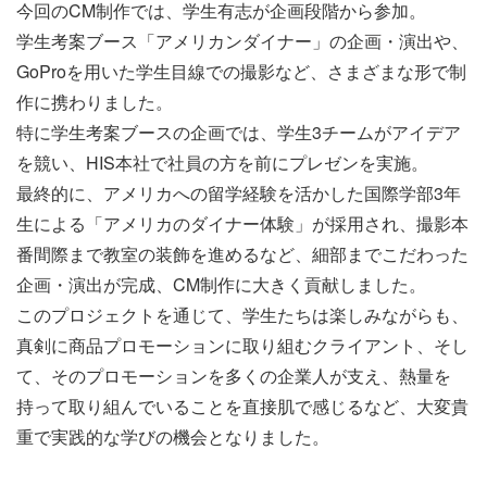
今回のCM制作では、学生有志が企画段階から参加。
学生考案ブース「アメリカンダイナー」
の企画・演出や、
GoProを用いた学生目線での撮影など、さまざまな形で制
作に携わりました。
特に
学生考案ブースの
企画では、学生3チームがアイデア
を競い、HIS本社で社員の方を前にプレゼンを実施。
最終的に、アメリカへの留学経験を活かした国際学部3年
生による「アメリカのダイナー体験」が採用され、
撮影本
番間際まで教室の装飾を進めるなど、細部までこだわった
企画・演出が完成、CM制作に大きく貢献しました。
このプロジェクトを通じて、学生たちは楽しみながらも、
真剣に商品プロモーションに取り組むクライアント、そし
て、そのプロモーションを多くの企業人が支え、熱量を
持って取り組んでいることを直接肌で感じるなど、大変貴
重で実践的な学びの機会となりました。