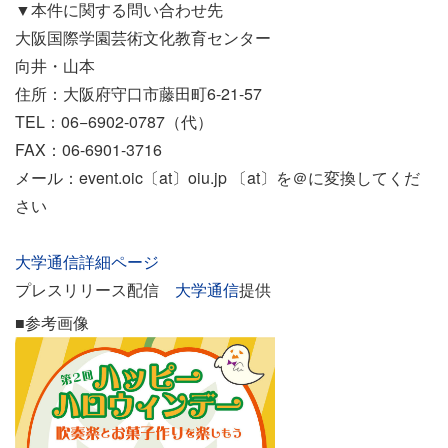
▼本件に関する問い合わせ先
大阪国際学園芸術文化教育センター
向井・山本
住所：大阪府守口市藤田町6-21-57
TEL：06−6902-0787（代）
FAX：06-6901-3716
メール：event.oic〔at〕oiu.jp 〔at〕を＠に変換してくだ
さい
大学通信詳細ページ
プレスリリース配信
大学通信
提供
■参考画像