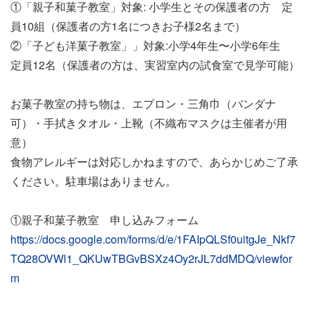
①「親子和菓子教室」対象:
小学生とその保護者の方 定
員10組（保護者の方1名につきお子様2名まで）
②「子ども洋菓子教室」」対象:小学4年生〜小学6年生
定員12名（保護者の方は、実習室内の試食室で見学可能）
お菓子教室の持ち物は、エプロン・三角巾（バンダナ
可）・手拭きタオル・上靴（不織布マスクは主催者が用
意）
食物アレルギーは対応しかねますので、あらかじめご了承
ください。駐車場はありません。
①親子和菓子教室 申し込みフォーム
https://docs.google.com/forms/d/e/1FAIpQLSf0uitgJe_Nkf7
TQ28OVWl1_QKUwTBGvBSXz4Oy2rJL7ddMDQ/viewfor
m