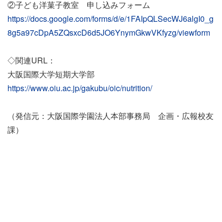
②子ども洋菓子教室 申し込みフォーム
https://docs.google.com/forms/d/e/1FAIpQLSecWJ6algI0_g
8g5a97cDpA5ZQsxcD6d5JO6YnymGkwVKfyzg/viewform
◇関連URL：
大阪国際大学短期大学部
https://www.oiu.ac.jp/gakubu/oic/nutrition/
（発信元：大阪国際学園法人本部事務局 企画・広報校友
課）