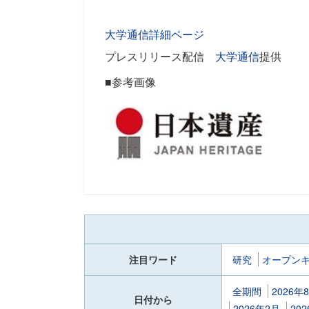
大学通信詳細ページ
プレスリリース配信
大学通信
提供
■参考画像
注目ワード
研究
オープン
全期間
2026年
日付から
2026年2月
20