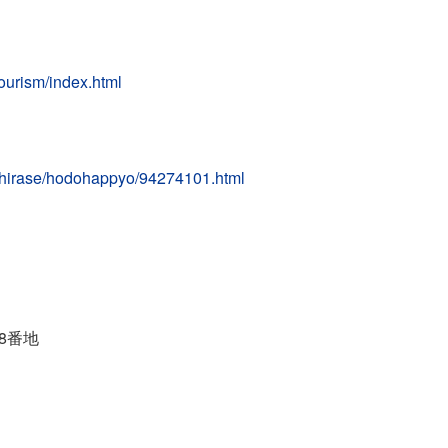
tourism/index.html
shirase/hodohappyo/94274101.html
38番地