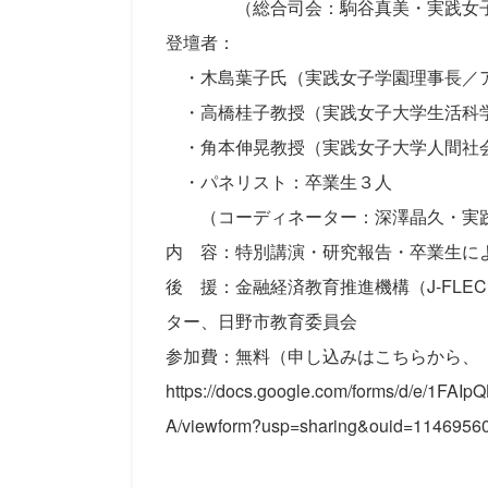
（総合司会：駒谷真美・実践女子大
登壇者：
・木島葉子氏（実践女子学園理事長／ア
・高橋桂子教授（実践女子大学生活科学部
・角本伸晃教授（実践女子大学人間社
・パネリスト：卒業生３人
（コーディネーター：深澤晶久・実践
内 容：特別講演・研究報告・卒業生に
後 援：金融経済教育推進機構（J-FL
ター、日野市教育委員会
参加費：無料（申し込みはこちらから、
https://docs.google.com/forms/d/e/1
A/viewform?usp=sharing&ouid=114695