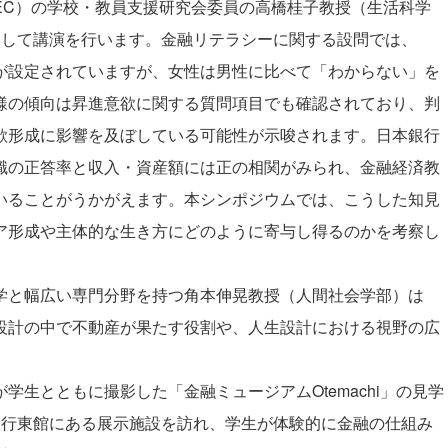
EC）の学校・教員支援研究会委員の高橋桂子教授（生活科学
題して講演を行います。金融リテラシーに関する設問では、
が設定されていますが、女性は男性に比べて「わからない」を
様の傾向は昇進意欲に関する質問項目でも確認されており、判
欲形成に影響を及ぼしている可能性が示唆されます。日本銀行
識の正答率と収入・資産額には正の相関がみられ、金融経済教
いることがうかがえます。本シンポジウムでは、こうした知見
ア形成や主体的な生き方にどのように寄与し得るのかを考察し
と幅広い専門分野を持つ角本伸晃教授（人間社会学部）は
設計の中で不動産が果たす役割や、人生設計における視野の広
生とともに撮影した「金融ミュージアムOtemachi」の見学
銀行東館にある展示施設を訪れ、学生が体験的に金融の仕組み