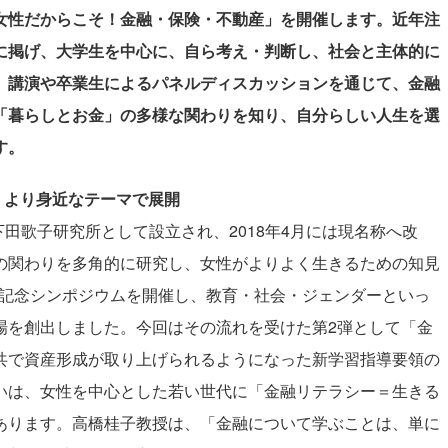
女性だからこそ！金融・保険・不動産」を開催します。近年注
に掲げ、大学生を中心に、自ら考え・判断し、社会と主体的に
。講演や卒業生によるパネルディスカッションを通じて、金融
「暮らしとお金」の多様な関わりを知り、自分らしい人生を選
す。
。より身近なテーマで展開
下田歌子研究所として設立され、2018年4月には現名称へ改
の関わりを多角的に研究し、女性がよりよく生きるための知見
周年記念シンポジウムを開催し、教育・社会・ジェンダーといっ
場を創出しました。今回はその流れを受けた第2弾として「金
共で資産形成が取り上げられるようになった新学習指導要領の
いは、女性を中心とした若い世代に「金融リテラシー＝生きる
あります。高橋桂子教授は、「金融について学ぶことは、単に