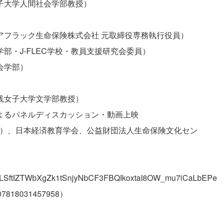
学人間社会学部教授）
フラック生命保険株式会社 元取締役専務執行役員）
・J-FLEC学校・教員支援研究会委員）
会学部）
女子大学文学部教授）
よるパネルディスカッション・動画上映
EC）、日本経済教育学会、公益財団法人生命保険文化セン
FAIpQLSftIZTWbXgZk1tSnjyNbCF3FBQIkoxtaI8OW_mu7iCaLbEPe
607818031457958
）