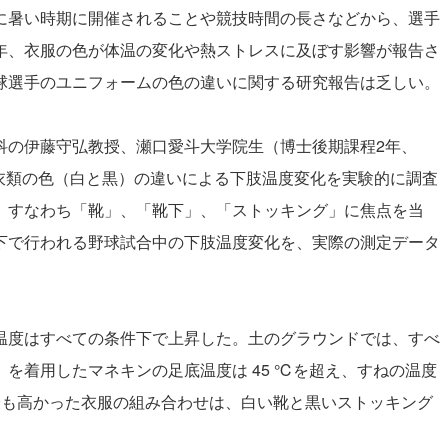
に暑い時期に開催されることや競技時間の長さなどから、選手
年、衣服の色が体温の変化や熱ストレスに及ぼす影響が報告さ
球選手のユニフォームの色の違いに関する研究報告は乏しい。
科の伊藤守弘教授、瀬口愛斗大学院生（博士後期課程2年、
肢衣類の色（白と黒）の違いによる下肢温度変化を実験的に調査
、すなわち「靴」、「靴下」、「ストッキング」に焦点を当
下で行われる野球試合中の下肢温度変化を、実際の測定データ
温度はすべての条件下で上昇した。土のグラウンドでは、すべ
を着用したマネキンの足底温度は 45 ℃を超え、すねの温度
最も高かった衣服の組み合わせは、白い靴と黒いストッキング