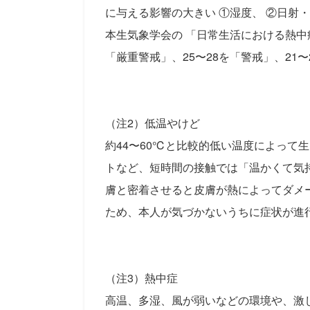
に与える影響の大きい ①湿度、 ②日射
本生気象学会の 「日常生活における熱中症
「厳重警戒」、25〜28を「警戒」、21
（注2）低温やけど
約44〜60℃と比較的低い温度によって
トなど、短時間の接触では「温かくて気
膚と密着させると皮膚が熱によってダメ
ため、本人が気づかないうちに症状が進
（注3）熱中症
高温、多湿、風が弱いなどの環境や、激