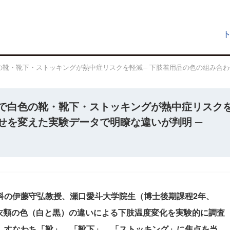
靴・靴下・ストッキングが熱中症リスクを軽減─ 下肢着用品の色の組み合わ
で白色の靴・靴下・ストッキングが熱中症リスク
せを変えた実験データで明瞭な違いが判明 ─
科の伊藤守弘教授、瀬口愛斗大学院生（博士後期課程2年、
肢衣類の色（白と黒）の違いによる下肢温度変化を実験的に調査
、すなわち「靴」、「靴下」、「ストッキング」に焦点を当