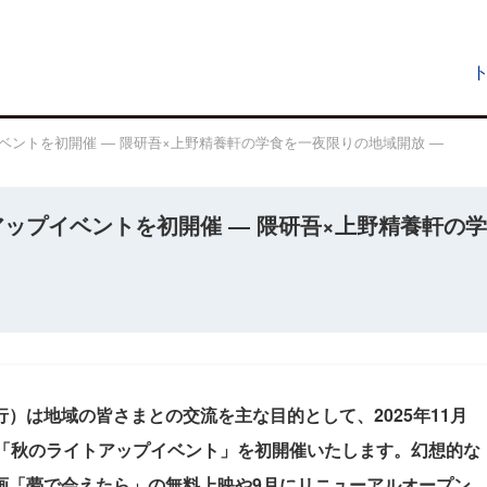
イベントを初開催 ― 隈研吾×上野精養軒の学食を一夜限りの地域開放 ―
アップイベントを初開催 ― 隈研吾×上野精養軒の学
）は地域の皆さまとの交流を主な目的として、2025年11月
、「秋のライトアップイベント」を初開催いたします。幻想的な
画「夢で会えたら」の無料上映や9月にリニューアルオープン