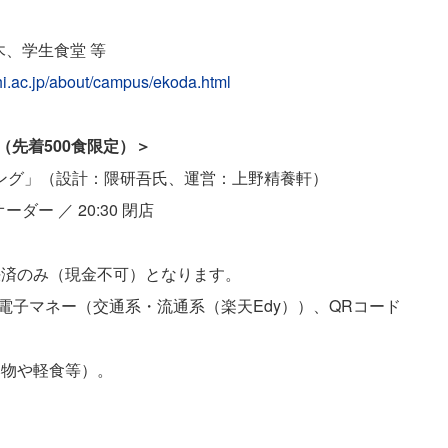
木、学生食堂 等
i.ac.jp/about/campus/ekoda.html
（先着500食限定）＞
ニング」（設計：隈研吾氏、運営：上野精養軒）
オーダー ／ 20:30 閉店
決済のみ（現金不可）となります。
）、電子マネー（交通系・流通系（楽天Edy））、QRコード
み物や軽食等）。