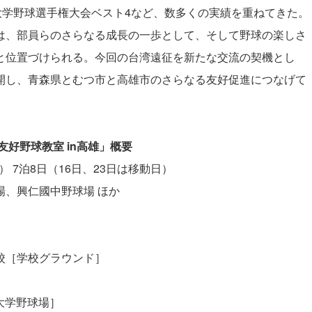
大学野球選手権大会ベスト4など、数多くの実績を重ねてきた。
、部員らのさらなる成長の一歩として、そして野球の楽しさ
と位置づけられる。今回の台湾遠征を新たな交流の契機とし
開し、青森県とむつ市と高雄市のさらなる友好促進につなげて
友好野球教室
in
高雄」概要
） 7泊8日（16日、23日は移動日）
場、興仁國中野球場 ほか
学校［学校グラウンド］
大学野球場］