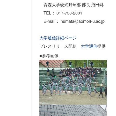
青森大学硬式野球部 部長 沼田郷
TEL： 017-738-2001
E-mail： numata@aomori-u.ac.jp
大学通信詳細ページ
プレスリリース配信
大学通信
提供
■参考画像