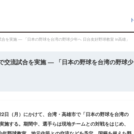
を実施 ― 「日本の野球を台湾の野球少年へ 日台友好野球教室 in高雄」
で交流試合を実施 ― 「日本の野球を台湾の野球少
〜22日（月）にかけて、台湾・高雄市で「日本の野球を台湾の
」を実施する。期間中、選手らは現地チームとの対戦をはじめ、
少年野球教室、地元住民との交流などを予定。国籍を超えた野