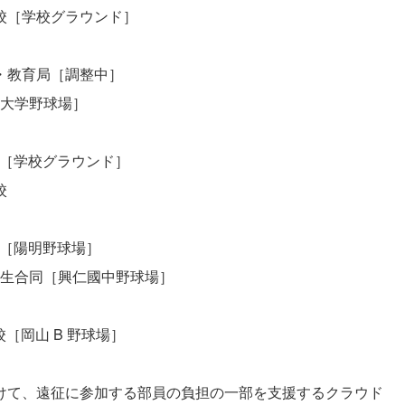
学校［学校グラウンド］
教育局［調整中］
雄大学野球場］
校［学校グラウンド］
校
校［陽明野球場］
学生合同［興仁國中野球場］
［岡山 B 野球場］
て、遠征に参加する部員の負担の一部を支援するクラウド