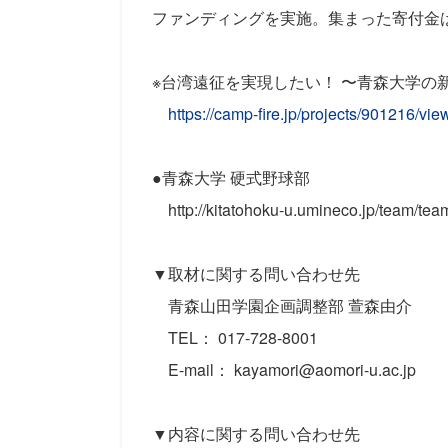
ファンディングを実施。集まった寄付金
※台湾遠征を実現したい！ 〜青森大学の新
https://camp-fire.jp/projects/901216
●青森大学 硬式野球部
http://kitatohoku-u.umineco.jp/team/tea
▼取材に関する問い合わせ先
青森山田学園企画調整部 萱森由介
TEL： 017-728-8001
E-mail： kayamori@aomori-u.ac.jp
▼内容に関する問い合わせ先