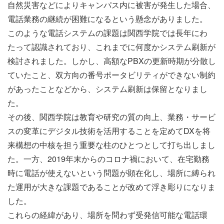
自然災害などによりキャンパス内に被害が発生した場合、
電話業務の継続が困難になるという懸念がありました。
このような電話システムの課題は関西学院では長年にわ
たって認識されており、これまでに何度かシステム刷新が
検討されました。しかし、高額なPBXの更新時期が分散し
ていたこと、双方向の番号ポータビリティができない制約
があったことなどから、システム刷新は保留となりまし
た。
その後、関西学院は教育や研究の質の向上、業務・サービ
スの変革にデジタル技術を活用することを定めてDXを将
来構想の中核を担う重要な柱のひとつとして打ち出しまし
た。一方、2019年末からのコロナ禍において、在宅勤務
時に電話が使えないという問題が顕在化し、場所に縛られ
た運用が大きな課題であることが改めて浮き彫りになりま
した。
これらの経緯があり、場所を問わず受発信可能な電話環