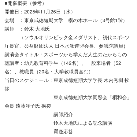
■開催概要（参考）
開催日：2025年11月26日（水）
会場 ：東京成徳短期大学 楷の木ホール（3号館1階）
講師 ：鈴木 大地氏
（ソウルオリンピック金メダリスト、初代スポ−ツ
庁長官、公益財団法人 日本水泳連盟会長、参議院議員）
講演会タイトル：スポーツから学んだ人生のたからもの
聴講者：幼児教育科学生（142名）、一般来場者（52
名）、教職員（20名・大学教職員含む）
当日のスケジュール：東京成徳短期大学学長 木内秀樹 挨
拶
東京成徳短期大学同窓会「桐和会」
会長 遠藤洋子氏 挨拶
講師紹介
鈴木大地氏による記念講演
質疑応答