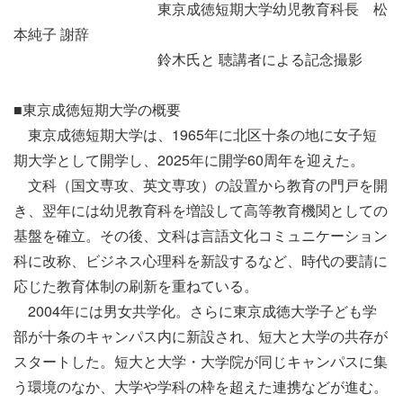
東京成徳短期大学幼児教育科長 松
本純子 謝辞
鈴木氏と
聴講者による記念撮影
■東京成徳短期大学の概要
東京成徳短期大学は、1965年に北区十条の地に女子短
期大学として開学し、2025年に開学60周年を迎えた。
文科（国文専攻、英文専攻）の設置から教育の門戸を開
き、翌年には幼児教育科を増設して高等教育機関としての
基盤を確立。その後、文科は言語文化コミュニケーション
科に改称、ビジネス心理科を新設するなど、時代の要請に
応じた教育体制の刷新を重ねている。
2004年には男女共学化。さらに東京成徳大学子ども学
部が十条のキャンパス内に新設され、短大と大学の共存が
スタートした。短大と大学・大学院が同じキャンパスに集
う環境のなか、大学や学科の枠を超えた連携などが進む。