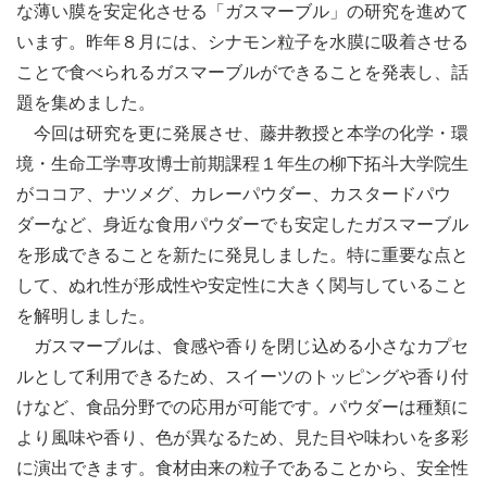
な薄い膜を安定化させる「ガスマーブル」の研究を進めて
います。昨年８月には、シナモン粒子を水膜に吸着させる
ことで食べられるガスマーブルができることを発表し、話
題を集めました。
今回は研究を更に発展させ、藤井教授と本学の化学・環
境・生命工学専攻博士前期課程１年生の柳下拓斗大学院生
がココア、ナツメグ、カレーパウダー、カスタードパウ
ダーなど、身近な食用パウダーでも安定したガスマーブル
を形成できることを新たに発見しました。特に重要な点と
して、ぬれ性が形成性や安定性に大きく関与していること
を解明しました。
ガスマーブルは、食感や香りを閉じ込める小さなカプセ
ルとして利用できるため、スイーツのトッピングや香り付
けなど、食品分野での応用が可能です。パウダーは種類に
より風味や香り、色が異なるため、見た目や味わいを多彩
に演出できます。食材由来の粒子であることから、安全性