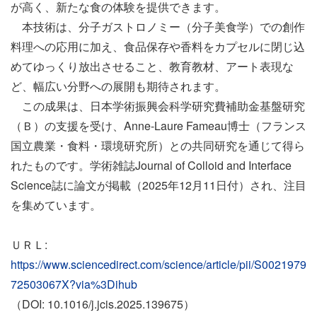
が高く、新たな食の体験を提供できます。
本技術は、分子ガストロノミー（分子美食学）での創作
料理への応用に加え、食品保存や香料をカプセルに閉じ込
めてゆっくり放出させること、教育教材、アート表現な
ど、幅広い分野への展開も期待されます。
この成果は、日本学術振興会科学研究費補助金基盤研究
（Ｂ）の支援を受け、Anne-Laure Fameau博士（フランス
国立農業・食料・環境研究所）との共同研究を通じて得ら
れたものです。学術雑誌Journal of Colloid and Interface
Science誌に論文が掲載（2025年12月11日付）され、注目
を集めています。
ＵＲＬ:
https://www.sciencedirect.com/science/article/pii/S0021979
72503067X?via%3Dihub
（DOI: 10.1016/j.jcis.2025.139675）