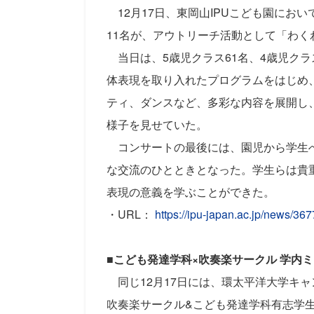
12月17日、東岡山IPUこども園にお
11名が、アウトリーチ活動として「わく
当日は、5歳児クラス61名、4歳児クラ
体表現を取り入れたプログラムをはじめ
ティ、ダンスなど、多彩な内容を展開し
様子を見せていた。
コンサートの最後には、園児から学生へ
な交流のひとときとなった。学生らは貴
表現の意義を学ぶことができた。
・URL：
https://ipu-japan.ac.jp/news/367
■
こども発達学科×吹奏楽サークル
学内ミ
同じ12月17日には、
環太平洋大学
キャ
吹奏楽サークル&こども発達学科有志学