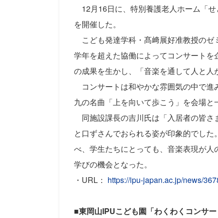
12月16日に、特別養護老人ホーム「
を開催した。
こども発達学科・
髙﨑
展好准教授のゼ
学年を超えた協働によってコンサートを
の成果を生かし、「音楽を通して人と人
コンサートは和やかな雰囲気の中で進み
九の名曲「上を向いて歩こう」を会場と
同施設課長の吉川氏は「入居者の皆さま
と口ずさんでおられる姿が印象的でした
べ、学生たちにとっても、音楽表現が人
学びの機会となった。
・URL：
https://ipu-japan.ac.jp/news/367
■
東岡山
IPU
こども園
「わくわくコンサー