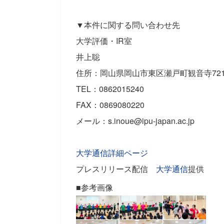
▼本件に関する問い合わせ先
大学評価・IR室
井上聡
住所：岡山県岡山市東区瀬戸町観音寺72
TEL：0862015240
FAX：0869080220
メール：s.inoue@ipu-japan.ac.jp
大学通信詳細ページ
プレスリリース配信
大学通信
提供
■参考画像