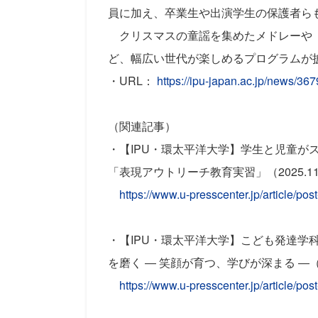
員に加え、卒業生や出演学生の保護者ら
クリスマスの童謡を集めたメドレーや「銀河鉄道
ど、幅広い世代が楽しめるプログラムが
・UR
L
：
https://ipu-japan.ac.jp/news/367
（関連記事）
・【IPU・環太平洋大学】学生と児童が
「表現アウトリーチ教育実習」（2025.11
https://www.u-presscenter.jp/article/pos
・【IPU・環太平洋大学】こども発達学
を磨く ― 笑顔が育つ、学びが深まる ―（20
https://www.u-presscenter.jp/article/pos