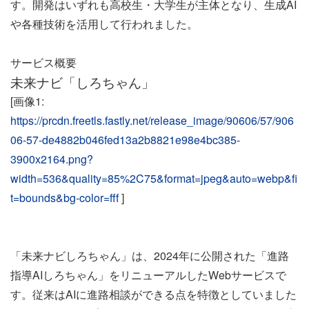
す。開発はいずれも高校生・大学生が主体となり、生成AI
や各種技術を活用して行われました。
サービス概要
未来ナビ「しろちゃん」
[画像1:
https://prcdn.freetls.fastly.net/release_image/90606/57/906
06-57-de4882b046fed13a2b8821e98e4bc385-
3900x2164.png?
width=536&quality=85%2C75&format=jpeg&auto=webp&fi
t=bounds&bg-color=fff
]
「未来ナビしろちゃん」は、2024年に公開された「進路
指導AIしろちゃん」をリニューアルしたWebサービスで
す。従来はAIに進路相談ができる点を特徴としていました