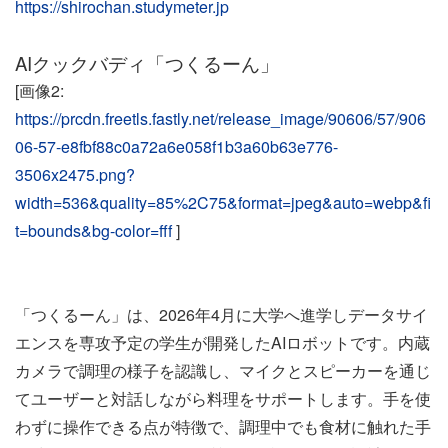
https://shirochan.studymeter.jp
AIクックバディ「つくるーん」
[画像2:
https://prcdn.freetls.fastly.net/release_image/90606/57/906
06-57-e8fbf88c0a72a6e058f1b3a60b63e776-
3506x2475.png?
width=536&quality=85%2C75&format=jpeg&auto=webp&fi
t=bounds&bg-color=fff
]
「つくるーん」は、2026年4月に大学へ進学しデータサイ
エンスを専攻予定の学生が開発したAIロボットです。内蔵
カメラで調理の様子を認識し、マイクとスピーカーを通じ
てユーザーと対話しながら料理をサポートします。手を使
わずに操作できる点が特徴で、調理中でも食材に触れた手