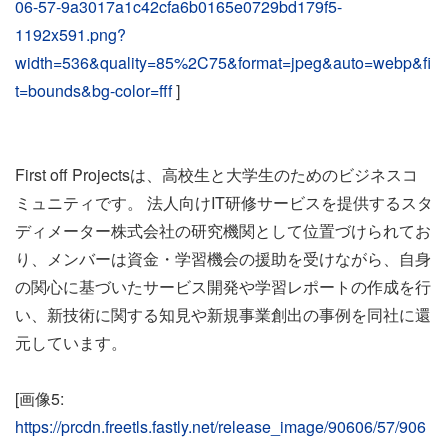
06-57-9a3017a1c42cfa6b0165e0729bd179f5-
1192x591.png?
width=536&quality=85%2C75&format=jpeg&auto=webp&fi
t=bounds&bg-color=fff
]
First off Projectsは、高校生と大学生のためのビジネスコ
ミュニティです。 法人向けIT研修サービスを提供するスタ
ディメーター株式会社の研究機関として位置づけられてお
り、メンバーは資金・学習機会の援助を受けながら、自身
の関心に基づいたサービス開発や学習レポートの作成を行
い、新技術に関する知見や新規事業創出の事例を同社に還
元しています。
[画像5:
https://prcdn.freetls.fastly.net/release_image/90606/57/906