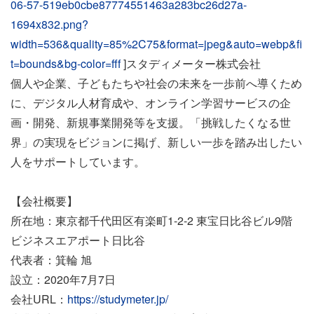
06-57-519eb0cbe87774551463a283bc26d27a-
1694x832.png?
width=536&quality=85%2C75&format=jpeg&auto=webp&fi
t=bounds&bg-color=fff
]スタディメーター株式会社
個人や企業、子どもたちや社会の未来を一歩前へ導くため
に、デジタル人材育成や、オンライン学習サービスの企
画・開発、新規事業開発等を支援。「挑戦したくなる世
界」の実現をビジョンに掲げ、新しい一歩を踏み出したい
人をサポートしています。
【会社概要】
所在地：東京都千代田区有楽町1-2-2 東宝日比谷ビル9階
ビジネスエアポート日比谷
代表者：箕輪 旭
設立：2020年7月7日
会社URL：
https://studymeter.jp/