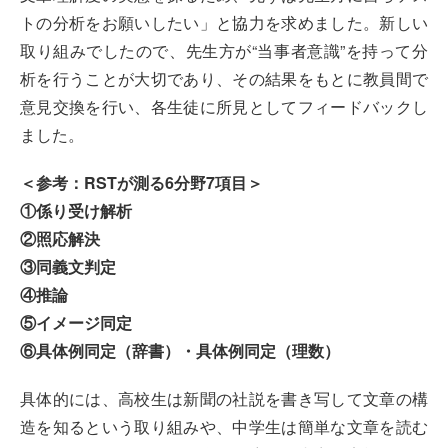
トの分析をお願いしたい」と協力を求めました。新しい
取り組みでしたので、先生方が“当事者意識”を持って分
析を行うことが大切であり、その結果をもとに教員間で
意見交換を行い、各生徒に所見としてフィードバックし
ました。
＜参考：RSTが測る6分野7項目＞
①係り受け解析
②照応解決
③同義文判定
④推論
⑤イメージ同定
⑥具体例同定（辞書）・具体例同定（理数）
具体的には、高校生は新聞の社説を書き写して文章の構
造を知るという取り組みや、中学生は簡単な文章を読む