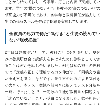
ことから始めており、各学年に応じた内容で実施してい
ます。学年の“横のつながり”と各教科の“縦のつながり”の
相互協力が不可欠であり、各学年と教科担任が協力して
生徒の読解スキルを伸ばす指導を実施しています。
全教員の尽力で得た“気付き”と生徒の読めてい
ない“現状把握”
2年目は効果測定として、教科ごとに分析を行い、夏休
みの教員研修会で読解力を伸ばすために教科としてでき
ることは何かを話し合いました。例えば私の担当の理科
では「定義を正しく理解する力を伸ばす」「同義文や言
い換え文を選ぶ」などです。先生方の尽力による気付き
が大きく、本テスト実施を前向きに捉えてテスト分析を
一斉に行ったことで、一定数の生徒が教科書や問題文を
「読めていない」ことが明白になりました。教科担任と
してその事実を真摯に反省し、その後の授業に生かすよ