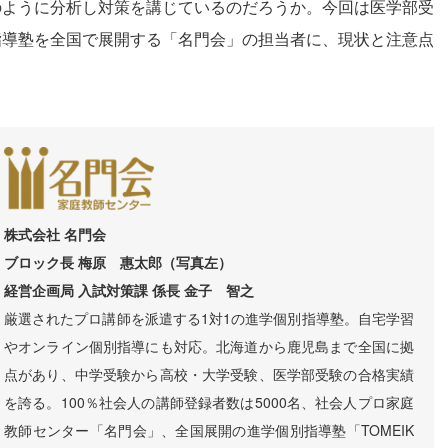
のように分析し対策を講じているのだろうか。今回は医学部受
指導塾を全国で展開する「名門会」の担当者に、現状と注意点
株式会社 名門会
ブロック長 梅原 惠太郎（写真左）
経営企画局 入試対策課 係長 金子 智之
厳選されたプロ講師を派遣する1対1の進学個別指導塾。自宅学習
やオンライン個別指導にも対応。北海道から鹿児島まで全国に拠
点があり、中学受験から高校・大学受験、医学部受験の合格実績
を誇る。100％社会人の講師登録者数は5000名、社会人プロ家庭
教師センター「名門会」、全国展開の進学個別指導塾「TOMEIK