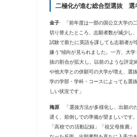
二極化が進む総合型選抜 選
金子
「前年度は一部の国公立大学の二
切り替えたところ、志願者数が減少し
試験で新たに英語を課しても志願者が
嫌う”傾向が見られました。一方、大
抜の割合が拡大し、以前のような評定
や他大学との併願可の大学が増え、選
学の学部・学科・コースによっても選
しい状況です」
梅原
「選抜方法が多様化し、出願のた
遅く、前倒しでの準備が望ましいです
「高校での活動記録」「祖父母推薦」
なった反面、出願書類を直ちに入手で