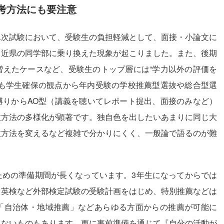
考方法にも要注意
次試験において、受験生の負担軽減として、面接・小論文に
、近県の同学部に乗り換えた現象が起こりました。また、後期
増えたケースなど、受験生のトップ層には“学力以外の評価を
学も学生確保の観点から年内受験の学校推薦型選抜や総合型選
縛りからAO型（講義を聴いてレポート提出、面接のみなど）
抜方法の多様化が顕著です。独自色を出したいあまりに同じ大
抜方法を変えるなど複雑で分かりにくく、一般論で語るのが難
めの準備期間が長くなっています。3年生になってからでは
。英検など外部検定試験の受験計画をはじめ、特別推薦などは
「自治体・地域推薦」などあらゆる方面からの推薦が可能に
きないものもあります。更に事前準備を通じて『自分の活動が