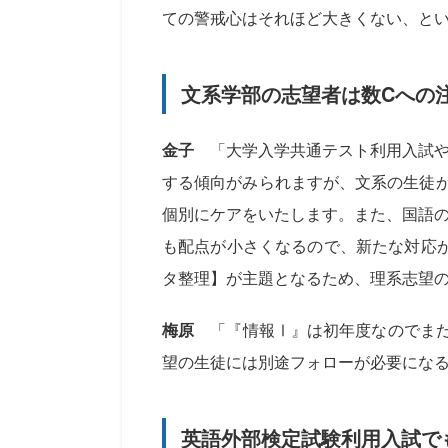
ての警戒心はそれほど大きくない、と
文系学部の志望者は数Cへの
金子
「大学入学共通テスト利用入試や
する傾向がみられますが、文系の生徒
個別にケアをいたします。また、国語
も配点が小さくなるので、新たな対応
タ整理】が主題となるため、理系志望
梅原
「『情報Ⅰ』は初年度なのでまだ
望の生徒には別途フォローが必要にな
英語外部検定試験利用入試で