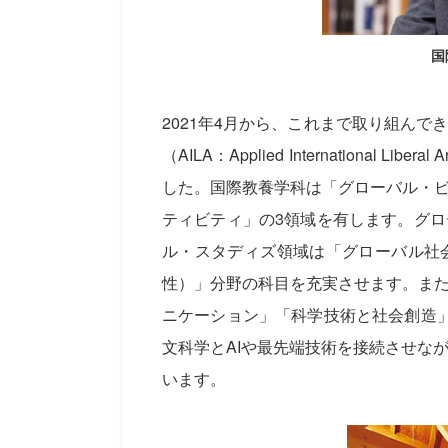
国
2021年4月から、これまで取り組ん
（AILA：Applied Internationa
した。国際教養学科は「グローバル・
ティビティ」の3領域を有します。グ
ル・スタディズ領域は「グローバル社
性）」分野の科目を充実させます。ま
ニケーション」「科学技術と社会創造
文科学とAIや最先端技術を接続させな
います。