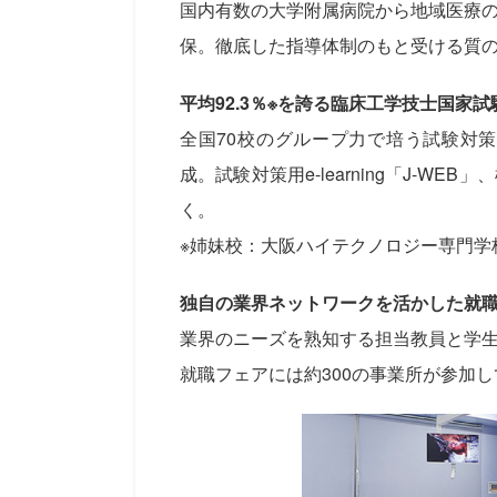
国内有数の大学附属病院から地域医療
保。徹底した指導体制のもと受ける質
平均92.3％※を誇る臨床工学技士国家
全国70校のグループ力で培う試験対
成。試験対策用e-learning「J-
く。
※姉妹校：大阪ハイテクノロジー専門学
独自の業界ネットワークを活かした就
業界のニーズを熟知する担当教員と学
就職フェアには約300の事業所が参加