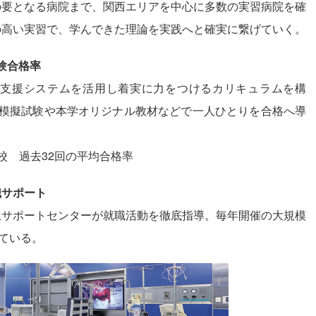
の要となる病院まで、関西エリアを中心に多数の実習病院を確
の高い実習で、学んできた理論を実践へと確実に繋げていく。
試験合格率
策支援システムを活用し着実に力をつけるカリキュラムを構
WEB」、模擬試験や本学オリジナル教材などで一人ひとりを合格へ導
校 過去32回の平均合格率
職サポート
生サポートセンターが就職活動を徹底指導。毎年開催の大規模
している。