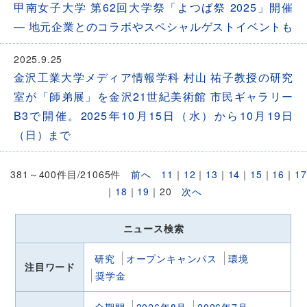
甲南女子大学 第62回大学祭「よつば祭 2025」開催
― 地元企業とのコラボやスペシャルゲストイベントも
2025.9.25
金沢工業大学メディア情報学科 村山 祐子教授の研究
室が「師弟展」を金沢21世紀美術館 市民ギャラリー
B3で開催。2025年10月15日（水）から10月19日
（日）まで
381～400件目/21065件
前へ
11
｜
12
｜
13
｜
14
｜
15
｜
16
｜
17
｜
18
｜
19
｜
20
次へ
ニュース検索
研究
オープンキャンパス
環境
注目ワード
奨学金