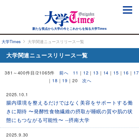
新たな視点から大学の今と
これからを知る大学Times
大学Times
大学関連ニュースリリース一覧
大学関連ニュースリリース一覧
381～400件目/21065件
前へ
11
｜
12
｜
13
｜
14
｜
15
｜
16
｜
17
｜
18
｜
19
｜
20
次へ
2025.10.1
腸内環境を整えるだけではなく美容をサポートする働
きに期待 〜発酵性食物繊維の摂取が睡眠の質や肌の状
態にもつながる可能性〜 --摂南大学
2025.9.30