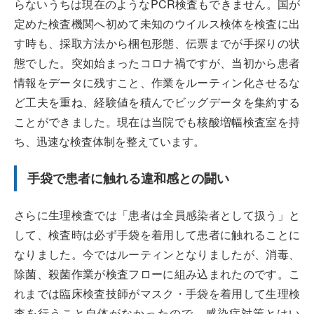
らないうちは現在のようなPCR検査もできません。国が
定めた検査機関へ初めて未知のウイルス検体を検査に出
す時も、採取方法から梱包形態、伝票までが手探りの状
態でした。突如始まったコロナ禍ですが、当初から患者
情報をデータに残すこと、作業をルーティン化させるな
ど工夫を重ね、経験値を積んでビッグデータを集約する
ことができました。現在は当院でも核酸増幅検査室を持
ち、迅速な検査体制を整えています。
手袋で患者に触れる違和感との闘い
さらに生理検査では「患者は全員感染者として扱う」と
して、検査時は必ず手袋を着用して患者に触れることに
なりました。今ではルーティンとなりましたが、消毒、
除菌、殺菌作業が検査フローに組み込まれたのです。こ
れまでは臨床検査技師がマスク・手袋を着用して生理検
査を行うこと自体がなかったので、感染症対策とはい