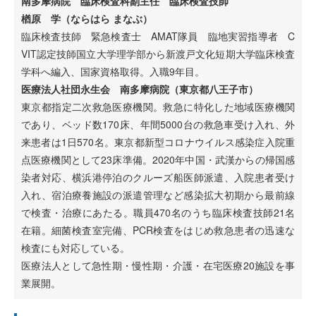
南多摩病院 臨床検査科副主任 臨床検査技師
楢原 学（ならはら まなぶ）
臨床検査技師 緊急検査士 AMAT隊員 臨地実習指導者 C
VIT認定技師国立大学理学部から新渡戸文化短期大学臨床検査
学科へ編入、国家資格取得。入職9年目。
医療法人社団永生会 南多摩病院（東京都八王子市）
東京都指定二次救急医療機関。救急に特化した地域医療機関
であり、ベッド数170床、年間5000台の救急車受け入れ、外
来患者は1日570名。東京都新型コロナウイルス感染症入院重
点医療機関として23床準備。2020年中国・武漢からの帰国感
染者対応、横浜港停泊のクルーズ船医師派遣、入院患者受け
入れ、宿泊療養施設の派遣管理など感染拡大初期から最前線
で検査・治療にあたる。職員470名のうち臨床検査技師21名
在籍。細菌検査室完備、PCR検査をはじめ救急患者の迅速な
検査にも対応している。
医療法人として急性期・慢性期・介護・在宅医療20施設を事
業展開。