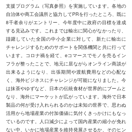
支援プログラム（写真参照）を実施しています。各地の
自治体や商工会議所と協力してPRを行ったところ、既に
8千者余りがエントリー、今年度中に政府の目標を達成
する見込みです。これまでは輸出に関心がなかったり、
躊躇していた全国の中小企業に対して、新たに輸出に
チャレンジするためのサポートを関係機関と共に行って
います。コロナ禍を経て、eコマースでモノを売るイン
フラが整ったことで、地元に居ながらオンライン商談が
出来るようになり、出張期間や渡航費用などの心配な
く、海外ビジネスにチャレンジが可能になりました。今
は抹茶やゆずなど、日本の伝統食材が世界的にブームと
なり、海外にマーケットが広がっています。海外で日本
製品の何が受け入れられるのかは未知の世界で、思わぬ
活用から地場産業の付加価値に気付くきっかけにもなっ
ているのです。人口減少によって国内産業の縮小が免れ
ない中、いかに地場産業を維持発展させるか、そのヒン