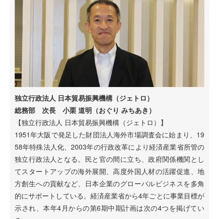
独立行政法人 日本貿易振興機構（ジェトロ）
総務部 次長 小栗 道明（おぐり みちあき）
【独立行政法人 日本貿易振興機構（ジェトロ）】
1951年大阪で発足した財団法人海外市場調査会に始まり、19
58年特殊法人化、2003年の行政改革により経済産業省所管の
独立行政法人となる。民と官の間に立ち、政府関係機関とし
てスタートアップの海外展開、高度外国人材の活躍促進、地
方創生への貢献など、日本企業のグローバルビジネスを多角
的にサポートしている。経済産業省から4年ごとに事業目標が
示され、本年4月からの第6期中期計画は次の4つを掲げてい