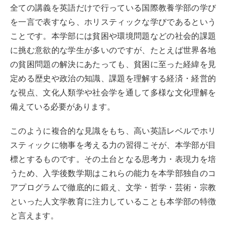
全ての講義を英語だけで行っている国際教養学部の学び
を一言で表すなら、ホリスティックな学びであるという
ことです。本学部には貧困や環境問題などの社会的課題
に挑む意欲的な学生が多いのですが、たとえば世界各地
の貧困問題の解決にあたっても、貧困に至った経緯を見
定める歴史や政治の知識、課題を理解する経済・経営的
な視点、文化人類学や社会学を通して多様な文化理解を
備えている必要があります。
このように複合的な見識をもち、高い英語レベルでホリ
スティックに物事を考える力の習得こそが、本学部が目
標とするものです。その土台となる思考力・表現力を培
うため、入学後数学期はこれらの能力を本学部独自のコ
アプログラムで徹底的に鍛え、文学・哲学・芸術・宗教
といった人文学教育に注力していることも本学部の特徴
と言えます。