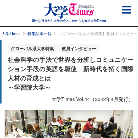
新たな視点から大学の今と
これからを知る大学Times
大学Times
特集記事一覧
【グローバル系大学特集】教員インタビュ
グローバル系大学特集
教員インタビュー
社会科学の手法で世界を分析しコミュニケー
ション手段の英語を駆使 新時代を拓く国際
人材の育成とは
～学習院大学～
大学Times Vol.44（2022年4月発行）